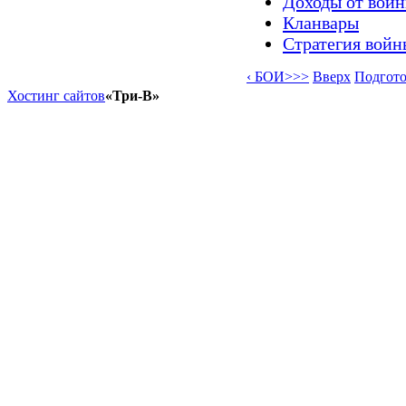
Доходы от вой
Кланвары
Стратегия войн
‹ БОИ>>>
Вверх
Подгото
Хостинг сайтов
«Три-В»