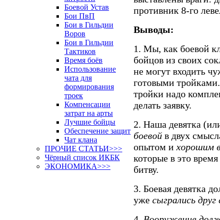
Боевой Устав
противник 8-го леве
Бои ПвП
Бои в Гильдии
Выводы:
Воров
Бои в Гильдии
1. Мы, как боевой 
Тактиков
бойцов из своих сокл
Время боёв
Использование
не могут входить чу
чата для
готовыми тройками.
формирования
тройки надо комплек
троек
делать заявку.
Компенсации
затрат на арты
Лучшие бойцы
2. Наша девятка (ил
Обеспечение защит
боевой
в двух смысл
Чат клана
опытом и
хорошим 
ПРОЧИЕ СТАТЬИ>>>
которые в это время
Чёрный список ИКБК
ЭКОНОМИКА>>>
битву.
3. Боевая девятка д
уже
сыгрались друг 
4.
Вооружение дол