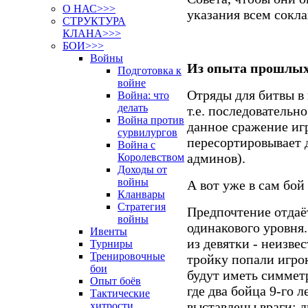
О НАС>>>
указания всем сокл
СТРУКТУРА
КЛАНА>>>
БОИ>>>
Войны
Из опыта прошлых
Подготовка к
войне
Отряды для битвы в
Война: что
делать
т.е. последовательн
Война против
данное сражение иг
сурвилургов
пересортировывает д
Война с
админов).
Королевством
Доходы от
войны
А вот уже в сам бо
Кланвары
Стратегия
Предпочтение отдаё
войны
одинакового уровня
Ивенты
из девятки - неизве
Турниры
Тренировочные
тройку попали игро
бои
будут иметь симметр
Опыт боёв
где два бойца 9-го л
Тактические
выставлены враги: д
хитрости