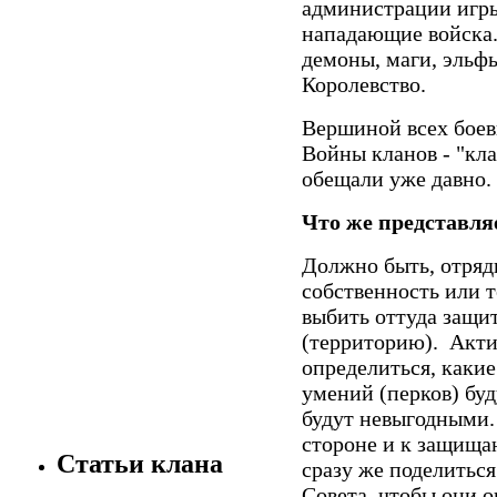
администрации игры
нападающие войска.
демоны, маги, эльфы
Королевство.
Вершиной всех боевы
Войны кланов - "кла
обещали уже давно. 
Что же представля
Должно быть, отряд
собственность или 
выбить оттуда защит
(территорию). Акти
определиться, каки
умений (перков) буд
будут невыгодными.
стороне и к защищ
Статьи клана
сразу же поделиться
Совета, чтобы они о