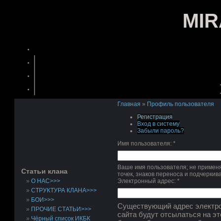
MI
Главная
»
Профиль пользователя
Регистрация
Вход в систему
Забыли пароль?
Имя пользователя:
*
Ваше имя пользователя; не применя
Статьи клана
точек, знаков переноса и подчеркив
О НАС>>>
Электронный адрес:
*
СТРУКТУРА КЛАНА>>>
БОИ>>>
Существующий адрес электро
ПРОЧИЕ СТАТЬИ>>>
сайта будут отсылаться на эт
Чёрный список ИКБК