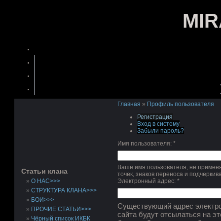
MI
Главная
»
Профиль пользователя
Регистрация
Вход в систему
Забыли пароль?
Имя пользователя:
*
Ваше имя пользователя; не применя
Статьи клана
точек, знаков переноса и подчеркив
О НАС>>>
Электронный адрес:
*
СТРУКТУРА КЛАНА>>>
БОИ>>>
Существующий адрес электро
ПРОЧИЕ СТАТЬИ>>>
сайта будут отсылаться на эт
Чёрный список ИКБК